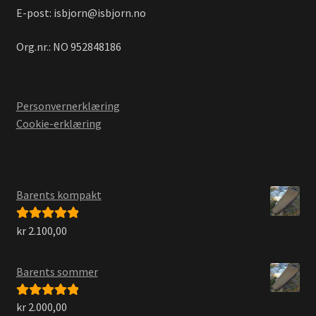
E-post: isbjorn@isbjorn.no
Org.nr.: NO 952848186
Personvernerklæring
Cookie-erklæring
Barents kompakt
kr
2.100,00
Vurdert
5.00
av 5
Barents sommer
kr
2.000,00
Vurdert
5.00