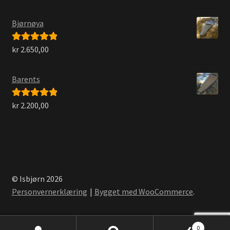
av 5
Bjørnøya
kr
2.650,00
Vurdert
5.00
av 5
Barents
kr
2.200,00
Vurdert
5.00
av 5
© Isbjørn 2026
Personvernerklæring
Bygget med WooCommerce
.
0