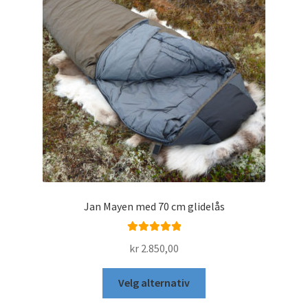
velges
på
produktsiden
Jan Mayen med 70 cm glidelås
Vurdert
5.00
kr
2.850,00
av 5
Dette
Velg alternativ
produktet