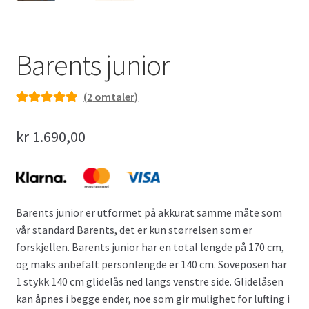
Barents junior
(
2
omtaler)
Vurdert
2
5.00
av 5 basert på
kr
1.690,00
kundevurderi
nger
Barents junior er utformet på akkurat samme måte som
vår standard Barents, det er kun størrelsen som er
forskjellen. Barents junior har en total lengde på 170 cm,
og maks anbefalt personlengde er 140 cm. Soveposen har
1 stykk 140 cm glidelås ned langs venstre side. Glidelåsen
kan åpnes i begge ender, noe som gir mulighet for lufting i