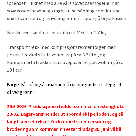
fotenden. I likhet med alle våre soveposemodeller har
soveposen innvendig krage, en halsåpning som lar seg
snøre sammen og innvendig lomme foran på brystkassen.
Bredde ved skuldrene er ca. 65 cm. Vekt ca. 1,7 kg.
Transporttrekk med kompresjonsreimer følger med
posen. Trekkets fulle volum er på ca. 22 liter, og
komprimert i trekket har soveposen et pakkvolum på ca.
13 liter.
Farge:
Fås nå også i marineblå og burgunder i tillegg til
olivengrønn!
29.6.2026: Produksjonen holder sommerferiestengt uke
28-32. Lagervarer sendes ut sporadisk i perioden, og så
langt lageret rekker. Ordrer med skreddersøm og
brodering som kommer inn etter tirsdag 30. juni vil bli