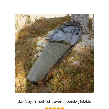
har
flere
varianter.
Alternativene
kan
velges
på
produktsiden
Jan Mayen med 2 stk. overlappende glidelås