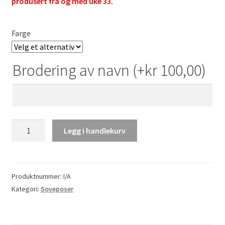
produsert fra og med uke 33.
Farge
Brodering av navn
(+
kr
100,00
)
Barents
Legg i handlekurv
junior
antall
Produktnummer:
I/A
Kategori:
Soveposer