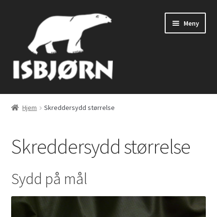
Hopp
Hopp
Meny
til
til
navigasjon
innhold
Butikk
Hjem
Skreddersydd størrelse
Skreddersydd størrelse
Skreddersydd størrelse
Barneposer
Om Isbjørn
Sydd på mål
Kundeservice