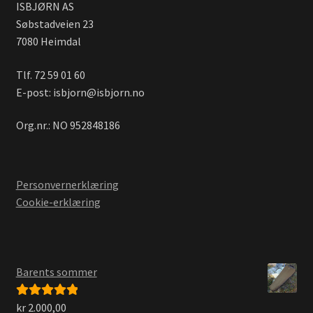
ISBJØRN AS
Søbstadveien 23
7080 Heimdal
Tlf. 72 59 01 60
E-post: isbjorn@isbjorn.no
Org.nr.: NO 952848186
Personvernerklæring
Cookie-erklæring
Barents sommer
kr
2.000,00
Vurdert
5.00