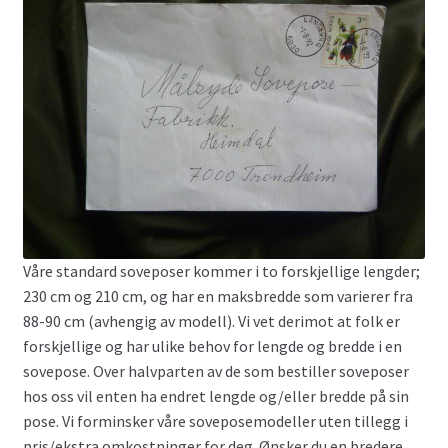
Våre standard soveposer kommer i to forskjellige lengder;
230 cm og 210 cm, og har en maksbredde som varierer fra
88-90 cm (avhengig av modell). Vi vet derimot at folk er
forskjellige og har ulike behov for lengde og bredde i en
sovepose. Over halvparten av de som bestiller soveposer
hos oss vil enten ha endret lengde og/eller bredde på sin
pose. Vi forminsker våre soveposemodeller uten tillegg i
pris/ekstra omkostninger for deg. Ønsker du en bredere