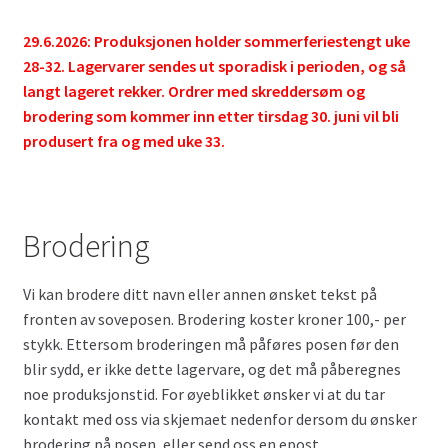
29.6.2026: Produksjonen holder sommerferiestengt uke
28-32. Lagervarer sendes ut sporadisk i perioden, og så
langt lageret rekker. Ordrer med skreddersøm og
brodering som kommer inn etter tirsdag 30. juni vil bli
produsert fra og med uke 33.
Brodering
Vi kan brodere ditt navn eller annen ønsket tekst på
fronten av soveposen. Brodering koster kroner 100,- per
stykk. Ettersom broderingen må påføres posen før den
blir sydd, er ikke dette lagervare, og det må påberegnes
noe produksjonstid. For øyeblikket ønsker vi at du tar
kontakt med oss via skjemaet nedenfor dersom du ønsker
brodering på posen, eller send oss en epost.