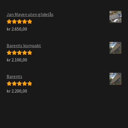
av 5
Jan Mayen uten glidelås
kr
2.650,00
Vurdert
5.00
av 5
Barents kompakt
kr
2.100,00
Vurdert
5.00
av 5
Barents
kr
2.200,00
Vurdert
5.00
av 5